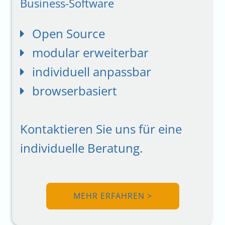
Business-Software
Open Source
modular erweiterbar
ÜBER UNS
individuell anpassbar
browserbasiert
CATERING-SOFTWARE
Kontaktieren Sie uns für eine
BUSINESS-SOFTWARE
individuelle Beratung.
IT-SERVICE
MEHR ERFAHREN >
KARRIERE